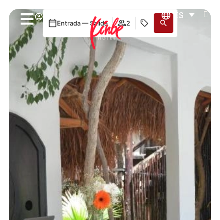
ES
Acceder
Entrada — Salida
2