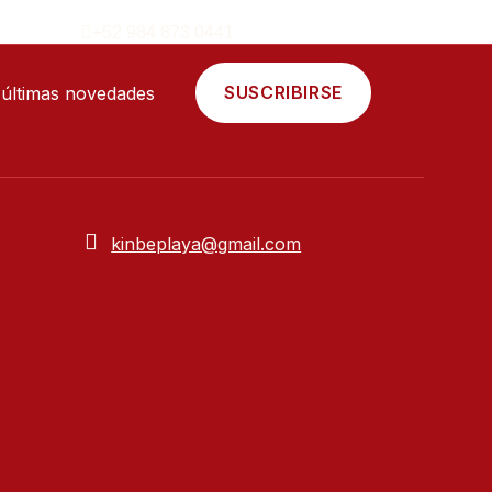
Acceder
ES
+52 984 873 0441
SUSCRIBIRSE
s últimas novedades
kinbeplaya@gmail.com